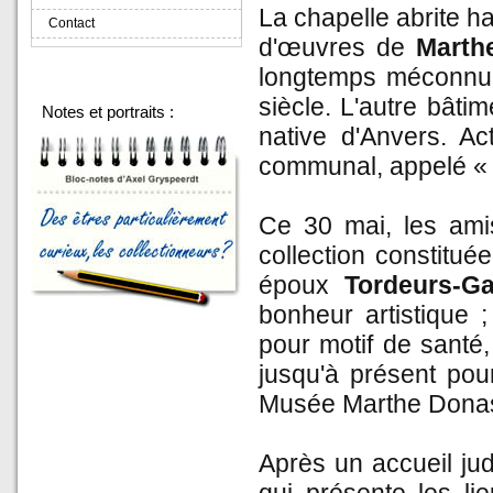
La chapelle abrite h
Contact
d'œuvres de
Marth
longtemps méconnue
siècle. L'autre bâti
Notes et portraits :
native d'Anvers. Ac
communal, appelé « 
Ce 30 mai, les amis
collection constitué
époux
Tordeurs-G
bonheur artistique 
pour motif de santé,
jusqu'à présent pou
Musée Marthe Donas, 
Après un accueil ju